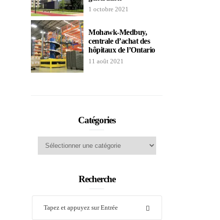
1 octobre 2021
Mohawk-Medbuy,
centrale d’achat des
hôpitaux de l’Ontario
11 août 2021
Catégories
Catégories
Recherche