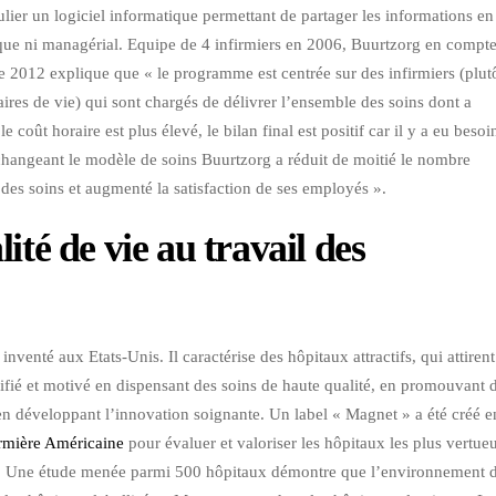
ulier un logiciel informatique permettant de partager les informations en
ique ni managérial. Equipe de 4 infirmiers en 2006, Buurtzorg en compt
012 explique que « le programme est centrée sur des infirmiers (plut
aires de vie) qui sont chargés de délivrer l’ensemble des soins dont a
e coût horaire est plus élevé, le bilan final est positif car il y a eu besoi
 changeant le modèle de soins Buurtzorg a réduit de moitié le nombre
 des soins et augmenté la satisfaction de ses employés ».
ité de vie au travail des
 inventé aux Etats-Unis. Il caractérise des hôpitaux attractifs, qui attirent
ifié et motivé en dispensant des soins de haute qualité, en promouvant 
 en développant l’innovation soignante. Un label « Magnet » a été créé e
irmière Américaine
pour évaluer et valoriser les hôpitaux les plus vertue
ère. Une étude menée parmi 500 hôpitaux démontre que l’environnement 