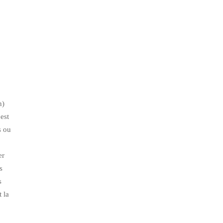
n)
est
s ou
er
s
s
 la