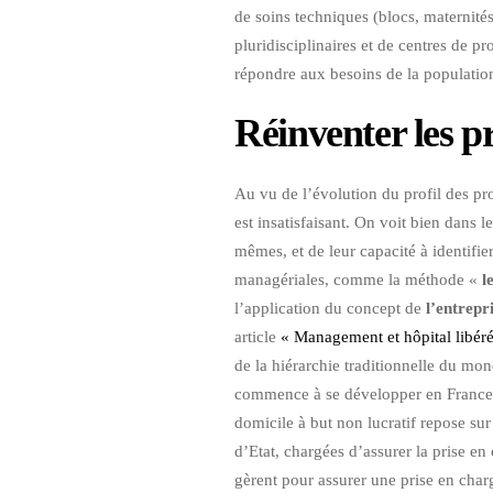
de soins techniques (blocs, maternités
pluridisciplinaires et de centres de p
répondre aux besoins de la populatio
Réinventer les p
Au vu de l’évolution du profil des pr
est insatisfaisant. On voit bien dans 
mêmes, et de leur capacité à identifi
managériales, comme la méthode «
l
l’application du concept de
l’entrepr
article
« Management et hôpital libér
de la hiérarchie traditionnelle du mo
commence à se développer en Franc
domicile à but non lucratif repose su
d’Etat, chargées d’assurer la prise e
gèrent pour assurer une prise en charg