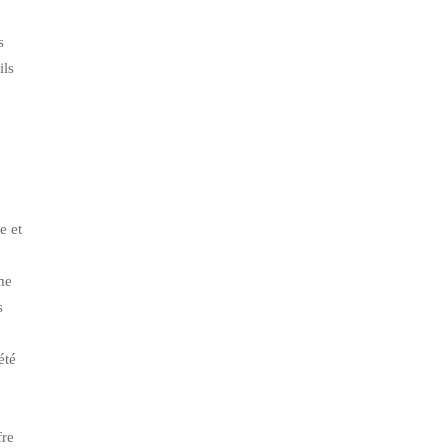
s
ils
e et
me
s
été
fre