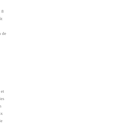
e 8
ôt
n de
 et
des
n
ux
de