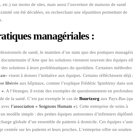
, etc.) sur moins de sites, mais aussi l’ouverture de maisons de santé
roximité ont été décidées, en recherchant une répartition permettant de
n.
ratiques managériales :
ofessionnels de santé, le maintien d’un statu quo des pratiques managéri
le documentaire d’Arte que les solutions viennent souvent des équipes ell
er des solutions à leurs problématiques du quotidien. Certaines méthodes
ean
» visent à donner l’initiative aux équipes. Certains réfléchissent déjà 
ise libérée
aux hôpitaux, comme l’explique Frédéric Spinhirny dans so
é »
. A l’étranger, il existe des exemples de questionnement en profondeu
nde de la santé. C’est par exemple le cas de
Buurtzorg
aux Pays-Bas (qu
e avec
l’association « Soignons Humain »
). Cette entreprise de soins à
r un modèle simple : des petites équipes autonomes d’infirmiers diplômé
n charge globale d’un ensemble de patients à domicile. Ces équipes s’aut
e centrée sur les patients et leurs proches. L’entreprise offre un soutien