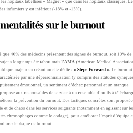
s les hôpitaux labellisés « Magnet » que dans les hôpitaux classiques. Le
des infirmiers y est inférieur (-18% et -13%).
 mentalités sur le burnout
é que 40% des médecins présentent des signes de burnout, soit 10% de
e sujet a longtemps été tabou mais
l’AMA
(American Medical Associatio
publique majeur en créant un site dédié :
« Steps Forward »
. Le burnout 
aractérisée par une dépersonnalisation (y compris des attitudes cynique
n épuisement émotionnel, un sentiment d’échec personnel et un manque
propose aux responsables de service à un ensemble d’outils à télécharg
 améliorer la prévention du burnout. Des tactiques concrètes sont proposée
le et de chaos dans les services soignants (notamment en agissant sur le
ivités chronophages comme le codage), pour améliorer l’esprit d’équipe et
itorer le risque de burnout.