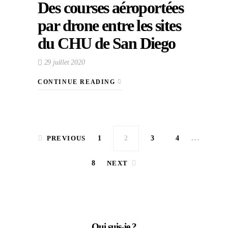
Des courses aéroportées
par drone entre les sites
du CHU de San Diego
29 juillet 2020
CONTINUE READING
Pagination des publications
…
PREVIOUS
1
2
3
4
8
NEXT
Qui suis-je ?